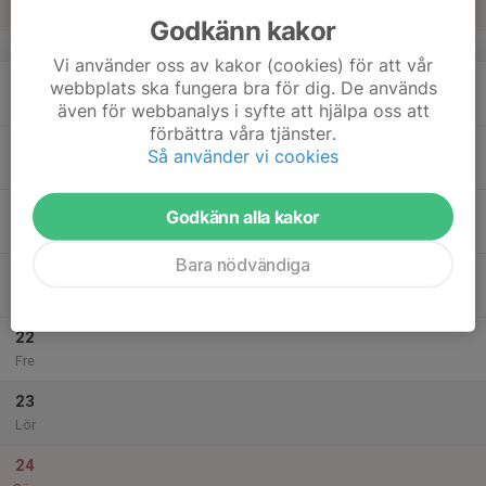
Sön
Godkänn kakor
v.42
Vi använder oss av kakor (cookies) för att vår
18
webbplats ska fungera bra för dig. De används
Mån
även för webbanalys i syfte att hjälpa oss att
förbättra våra tjänster.
19
Så använder vi cookies
Tis
20
Godkänn alla kakor
Ons
Bara nödvändiga
21
Tor
22
Fre
23
Lör
24