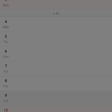
Sön
v.40
4
Mån
5
Tis
6
Ons
7
Tor
8
Fre
9
Lör
10