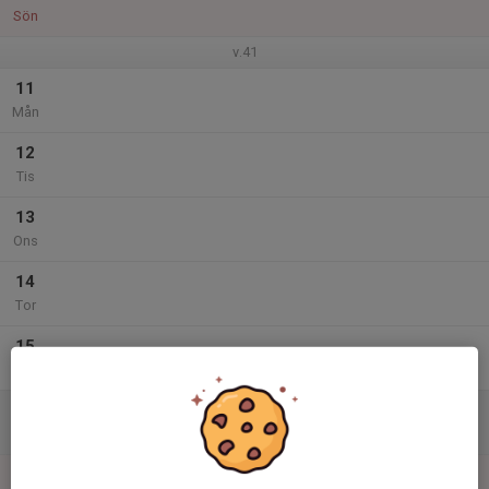
Sön
v.41
11
Mån
12
Tis
13
Ons
14
Tor
15
Fre
16
Lör
17