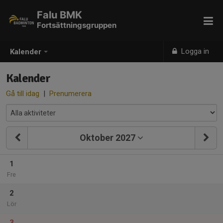
Falu BMK
Fortsättningsgruppen
Logga in
Kalender
Kalender
Gå till idag
|
Prenumerera
Oktober 2027
1
Fre
2
Lör
3