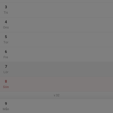
3
Tis
4
Ons
5
Tor
6
Fre
7
Lör
8
Sön
v.32
9
Mån