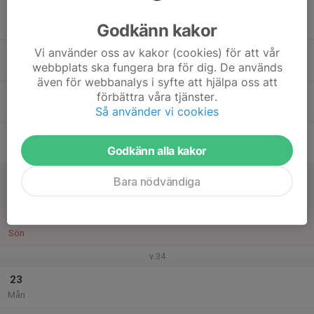
17
Godkänn kakor
Tis
Vi använder oss av kakor (cookies) för att vår
18
webbplats ska fungera bra för dig. De används
Ons
även för webbanalys i syfte att hjälpa oss att
19
förbättra våra tjänster.
Tor
Så använder vi cookies
20
Godkänn alla kakor
Fre
21
Bara nödvändiga
Lör
22
Sön
v.34
23
Mån