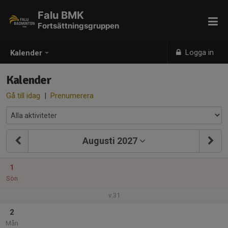
Falu BMK
Fortsättningsgruppen
Logga in
Kalender
Kalender
Gå till idag
|
Prenumerera
Augusti 2027
1
Sön
v.31
2
Mån