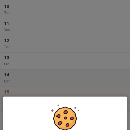
10
Tis
11
Ons
12
Tor
13
Fre
14
Lör
15
Sön
v.33
16
Mån