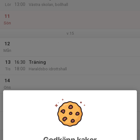
13:00
Lör
Västra skolan, bollhall
11
Sön
v.15
12
Mån
13
16:30
Träning
18:00
Tis
Haraldsbo idrottshall
14
Ons
15
Tor
16
Fre
17
11:00
Fri träning
Godkänn kakor