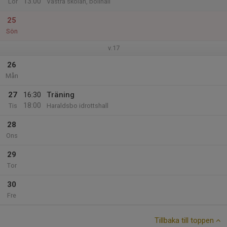
13:00
Lör
Västra skolan, bollhall
25
Sön
v.17
26
Mån
27
16:30
Träning
18:00
Tis
Haraldsbo idrottshall
28
Ons
29
Tor
30
Fre
Tillbaka till toppen