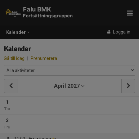
Falu BMK
Fortsättningsgruppen
Logga in
Kalender
Kalender
Gå till idag
|
Prenumerera
April 2027
1
Tor
2
Fre
3
11:00
Fri träning