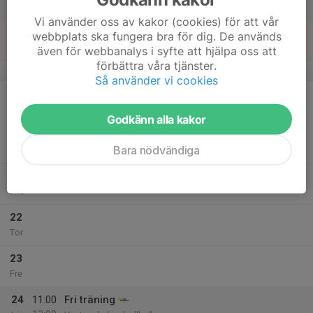
13:00
Lör
Västra skolan, bollhall
Vi använder oss av kakor (cookies) för att vår
18
webbplats ska fungera bra för dig. De används
Sön
även för webbanalys i syfte att hjälpa oss att
förbättra våra tjänster.
v.16
Så använder vi cookies
19
Mån
Godkänn alla kakor
20
16:30
Träning
Bara nödvändiga
18:00
Tis
Haraldsbo idrottshall
21
Ons
22
Tor
23
Fre
24
11:00
Fri träning