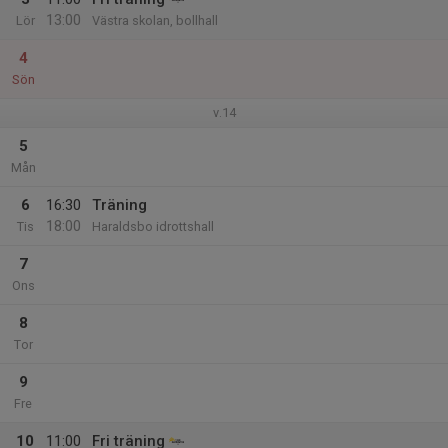
13:00
Lör
Västra skolan, bollhall
4
Sön
v.14
5
Mån
6
16:30
Träning
18:00
Tis
Haraldsbo idrottshall
7
Ons
8
Tor
9
Fre
10
11:00
Fri träning