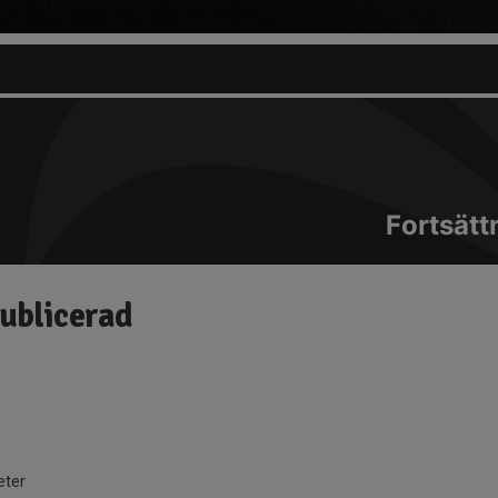
Fortsät
publicerad
eter