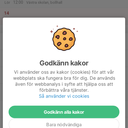
12:00
Lör
Västra skolan, bollhall
14
Sön
v.51
15
20:00
Motionsträning
Motionsgruppen
22:00
Mån
Lugnet D-hallen
16
16:30
Träning
Tävlingsgruppen
18:15
Godkänn kakor
Tis
Haraldsbo idrottshall
Vi använder oss av kakor (cookies) för att vår
17
20:00
Motionsträning
Motionsgruppen
webbplats ska fungera bra för dig. De används
22:00
Ons
Lugnet D-hallen
även för webbanalys i syfte att hjälpa oss att
18
16:30
Träning
förbättra våra tjänster.
Tävlingsgruppen
18:00
Tor
Lugnet D-hallen
Så använder vi cookies
17:00
Träning
Badmintonskolan
Godkänn alla kakor
18:00
Britsarvsskolans idrottshall
18:00
Träning
Fortsättningsgruppen
Bara nödvändiga