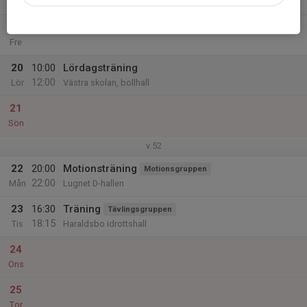
19:00
Britsarvsskolan
19
Fre
20
10:00
Lördagsträning
12:00
Lör
Västra skolan, bollhall
21
Sön
v.52
22
20:00
Motionsträning
Motionsgruppen
22:00
Mån
Lugnet D-hallen
23
16:30
Träning
Tävlingsgruppen
18:15
Tis
Haraldsbo idrottshall
24
Ons
25
Tor