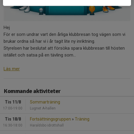
Hej
För er som undrar vart den årliga klubbresan tog vägen som vi
brukar ordna så har vi i år tagit lite ny inriktning.
Styrelsen har beslutat att försöka spara klubbresan till hösten
istället och satsa på en tävling som...
Läs mer
Kommande aktiviteter
Tis 11/8
Sommarträning
17:00-19:00
Lugnet A-hallen
Tis 18/8
Fortsättningsgruppen
»
Träning
16:30-18:00
Haraldsbo idrottshall