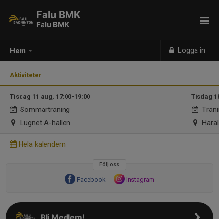
Falu BMK
Falu BMK
Logga in
Hem
Aktiviteter
Tisdag 11 aug, 17:00-19:00
Tisdag 1
Sommarträning
Träni
Lugnet A-hallen
Haral
Hela kalendern
Följ oss
Facebook
Instagram
Bli Medlem!