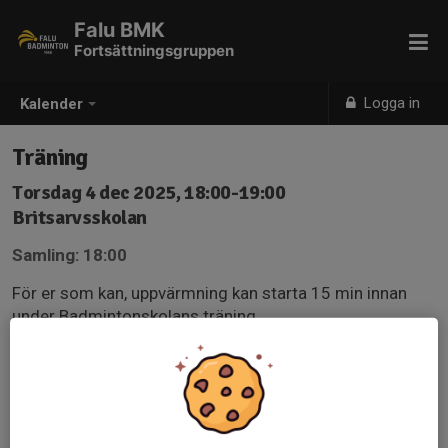
Falu BMK
Fortsättningsgruppen
Logga in
Kalender
Träning
Torsdag 4 dec 2025, 18:00-19:00
Britsarvsskolan
Samling: 18:00
För er som kan, uppvärmning kan starta 15 min innan
under Badmintonskolans träning.