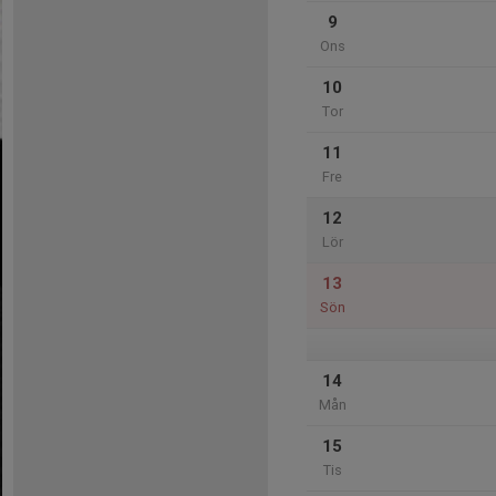
9
Ons
10
Tor
11
Fre
12
Lör
13
Sön
14
Mån
15
Tis