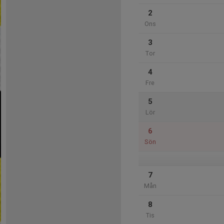
2
Ons
3
Tor
4
Fre
5
Lör
6
Sön
7
Mån
8
Tis