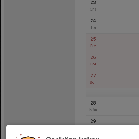
23
Ons
24
Tor
25
Fre
26
Lör
27
Sön
28
Mån
29
Tis