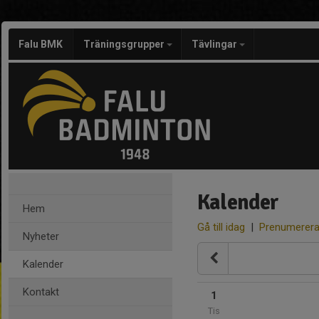
Falu BMK
Träningsgrupper
Tävlingar
Kalender
Hem
Gå till idag
|
Prenumerer
Nyheter
Kalender
Kontakt
1
Tis