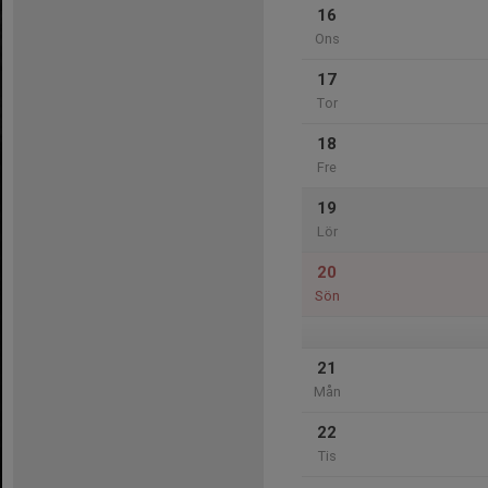
16
Ons
17
Tor
18
Fre
19
Lör
20
Sön
21
Mån
22
Tis