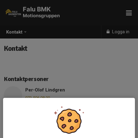
Falu BMK
Motionsgruppen
Logga in
Kontakt
Kontakt
Kontaktpersoner
Per-Olof Lindgren
072-506 08 00
po.lindgren56@gmail.com
Mikael Svedlund
Mobil visas bara för inloggade
E-post visas bara för inloggade