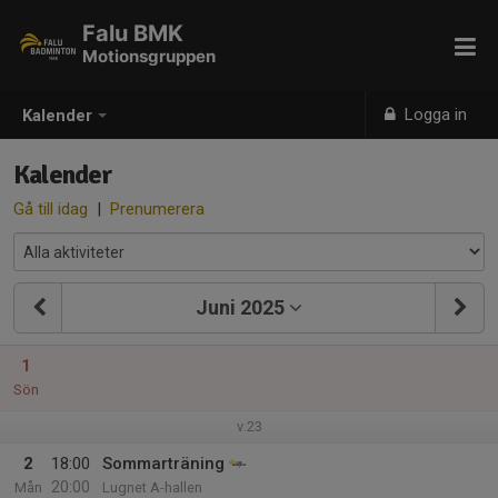
Falu BMK
Motionsgruppen
Logga in
Kalender
Kalender
Gå till idag
|
Prenumerera
Juni 2025
1
Sön
v.23
2
18:00
Sommarträning
20:00
Mån
Lugnet A-hallen