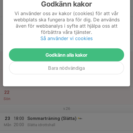
Godkänn kakor
17
Tis
Vi använder oss av kakor (cookies) för att vår
webbplats ska fungera bra för dig. De används
18
även för webbanalys i syfte att hjälpa oss att
Ons
förbättra våra tjänster.
Så använder vi cookies
19
Tor
Godkänn alla kakor
20
Fre
Bara nödvändiga
21
Lör
22
Sön
v.26
23
18:00
Sommarträning (Slätta)
20:00
Mån
Slätta idrottshall