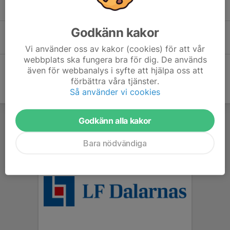
6 maj, 14:07
0
Godkänn kakor
Klubbresa 2026 skjuts fram
2 apr, 09:04
0
Vi använder oss av kakor (cookies) för att vår
webbplats ska fungera bra för dig. De används
även för webbanalys i syfte att hjälpa oss att
förbättra våra tjänster.
Så använder vi cookies
Godkänn alla kakor
Bara nödvändiga