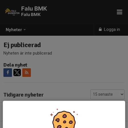
Falu BMK
Falu BMK
Logga in
Nyheter
Ej publicerad
Nyheten är inte publicerad
Dela nyhet
Tidigare nyheter
Sommarträning 2026
28 maj, 15:07
0
Klubbkläder nu beställningsbara