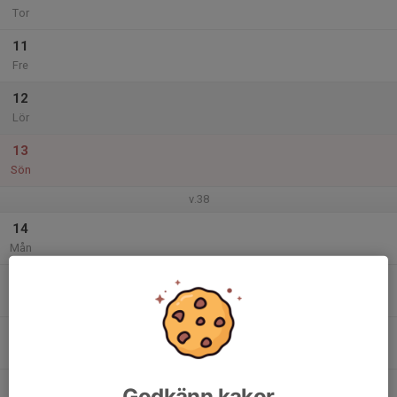
Tor
11
Fre
12
Lör
13
Sön
v.38
14
Mån
15
Tis
16
Ons
17
Godkänn kakor