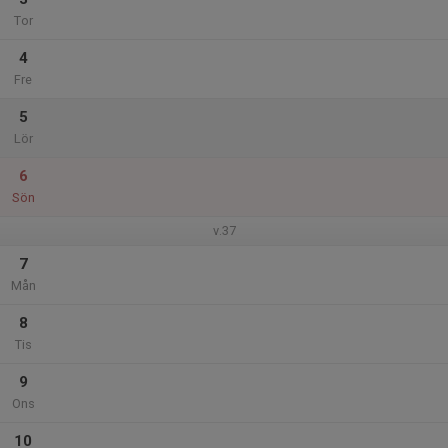
Tor
4
Fre
5
Lör
6
Sön
v.37
7
Mån
8
Tis
9
Ons
10