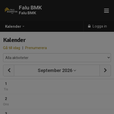
Falu BMK
Falu BMK
Logga in
Kalender
Kalender
Gå till idag
|
Prenumerera
September 2026
1
Tis
2
Ons
3