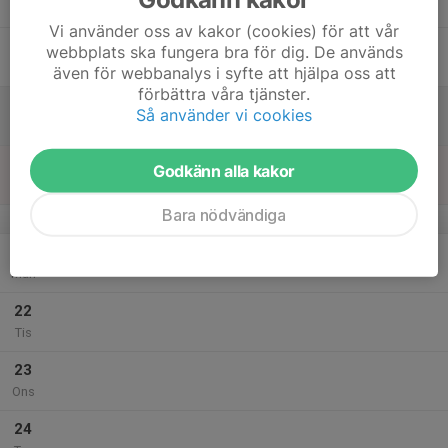
Tor
Vi använder oss av kakor (cookies) för att vår
18
webbplats ska fungera bra för dig. De används
Fre
även för webbanalys i syfte att hjälpa oss att
förbättra våra tjänster.
19
Så använder vi cookies
Lör
20
Godkänn alla kakor
Sön
Bara nödvändiga
v.39
21
Mån
22
Tis
23
Ons
24