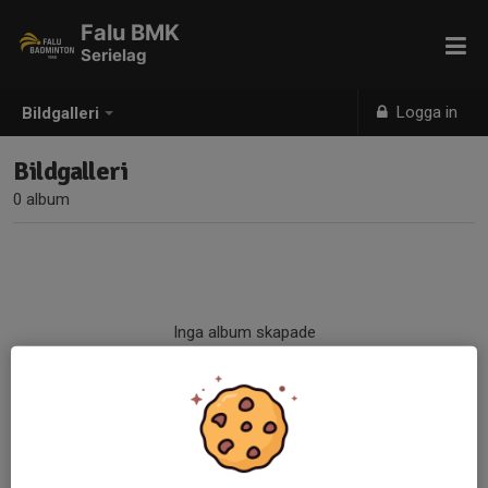
Falu BMK
Serielag
Logga in
Bildgalleri
Bildgalleri
0 album
Inga album skapade