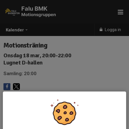
Falu BMK
Motionsgruppen
Logga in
Kalender
Motionsträning
Onsdag 18 mar, 20:00-22:00
Lugnet D-hallen
Samling: 20:00