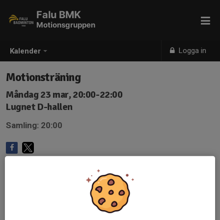
Falu BMK
Motionsgruppen
Logga in
Kalender
Motionsträning
Måndag 23 mar, 20:00-22:00
Lugnet D-hallen
Samling: 20:00