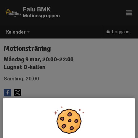
Falu BMK
Motionsgruppen
Logga in
Kalender
Motionsträning
Måndag 9 mar, 20:00-22:00
Lugnet D-hallen
Samling: 20:00