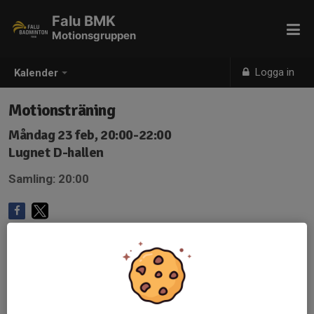
Falu BMK
Motionsgruppen
Logga in
Kalender
Motionsträning
Måndag 23 feb, 20:00-22:00
Lugnet D-hallen
Samling: 20:00