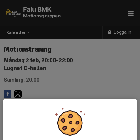
Falu BMK
Motionsgruppen
Logga in
Kalender
Motionsträning
Måndag 2 feb, 20:00-22:00
Lugnet D-hallen
Samling: 20:00