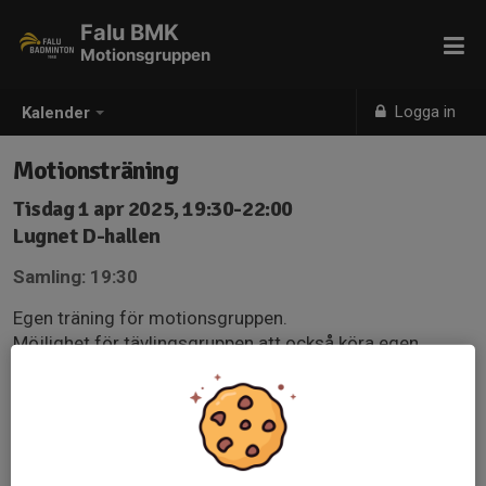
Falu BMK
Motionsgruppen
Logga in
Kalender
Motionsträning
Tisdag 1 apr 2025, 19:30-22:00
Lugnet D-hallen
Samling: 19:30
Egen träning för motionsgruppen.
Möjlighet för tävlingsgruppen att också köra egen
träning finns i mån av plats.