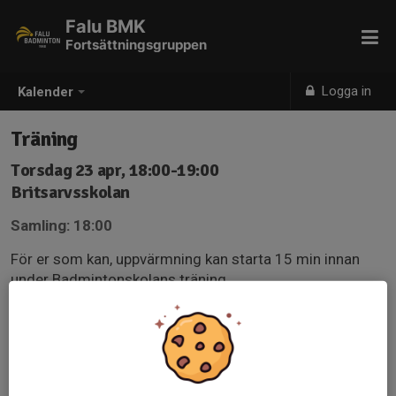
Falu BMK
Fortsättningsgruppen
Logga in
Kalender
Träning
Torsdag 23 apr, 18:00-19:00
Britsarvsskolan
Samling: 18:00
För er som kan, uppvärmning kan starta 15 min innan
under Badmintonskolans träning.