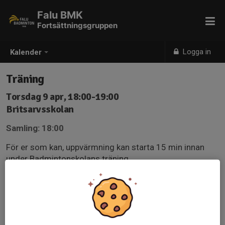
Falu BMK
Fortsättningsgruppen
Logga in
Kalender
Träning
Torsdag 9 apr, 18:00-19:00
Britsarvsskolan
Samling: 18:00
För er som kan, uppvärmning kan starta 15 min innan
under Badmintonskolans träning.