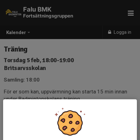
Falu BMK
Fortsättningsgruppen
Logga in
Kalender
Träning
Torsdag 5 feb, 18:00-19:00
Britsarvsskolan
Samling: 18:00
För er som kan, uppvärmning kan starta 15 min innan
under Badmintonskolans träning.