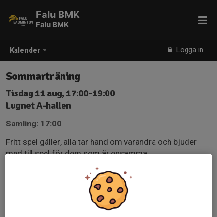
Falu BMK
Falu BMK
Logga in
Kalender
Sommarträning
Tisdag 11 aug, 17:00-19:00
Lugnet A-hallen
Samling: 17:00
Fritt spel gäller, alla tar hand om varandra och bjuder
med till spel för dem som är ensamma.
Anmälan är öppen för föreningens alla medlemmar &
målsmän.
Logga in här