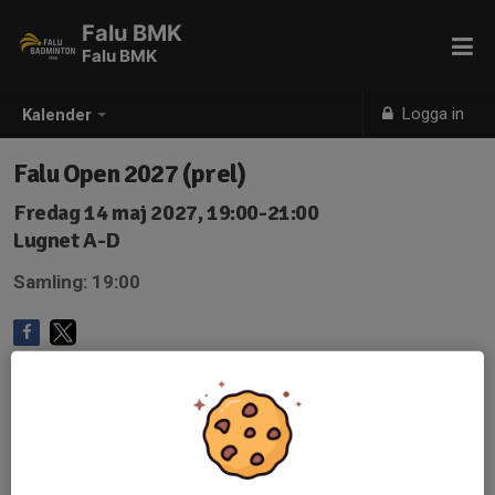
Falu BMK
Falu BMK
Logga in
Kalender
Falu Open 2027 (prel)
Fredag 14 maj 2027, 19:00-21:00
Lugnet A-D
Samling: 19:00