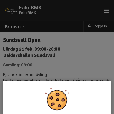
Falu BMK
Falu BMK
Logga in
Kalender
Sundsvall Open
Lördag 21 feb, 09:00-20:00
Baldershallen Sundsvall
Samling: 09:00
Ej, sanktionerad tävling.
Detta innebär att samtliga deltagare (både ungdom och
vuxen) står för sin egen anmälningsavgift (denna
faktureras av klubben i efterhand).