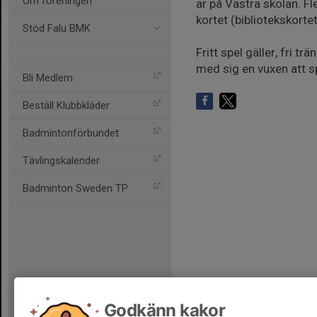
Om föreningen
är på Västra skolan. F
kortet (bibliotekskorte
Stöd Falu BMK
Fritt spel gäller, fri
med sig en vuxen att 
Bli Medlem
Beställ Klubbkläder
Badmintonförbundet
Tävlingskalender
Badminton Sweden TP
Godkänn kakor