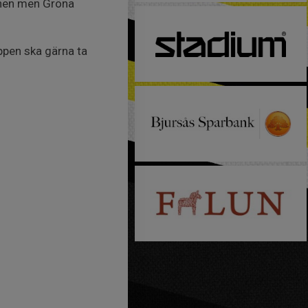
munen men Gröna
ppen ska gärna ta