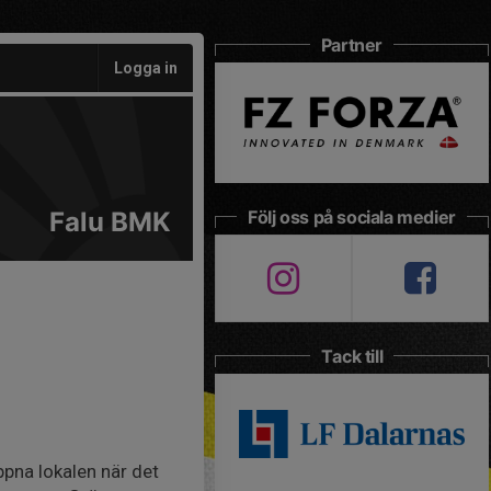
Partner
Logga in
Falu BMK
Följ oss på sociala medier
Tack till
pna lokalen när det