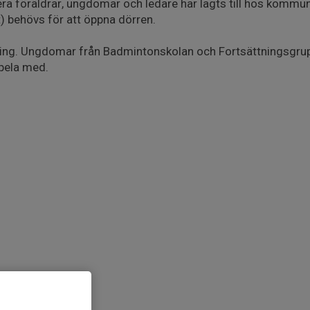
lera föräldrar, ungdomar och ledare har lagts till hos kom
t) behövs för att öppna dörren.
 träning. Ungdomar från Badmintonskolan och Fortsättningsgru
spela med.