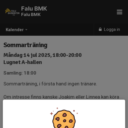
Falu BMK
Falu BMK
Logga in
Kalender
Sommarträning
Måndag 14 jul 2025, 18:00-20:00
Lugnet A-hallen
Samling: 18:00
Sommarträning, i första hand ingen tränare.
Om intresse finns kanske Joakim eller Linnea kan köra
övningar ibland med några som är intresserade om de
är där.
Svara gärna "Kommer" i SvenskaLag-Appen om ni ska