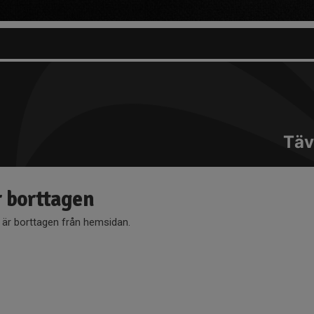
Täv
r borttagen
å är borttagen från hemsidan.