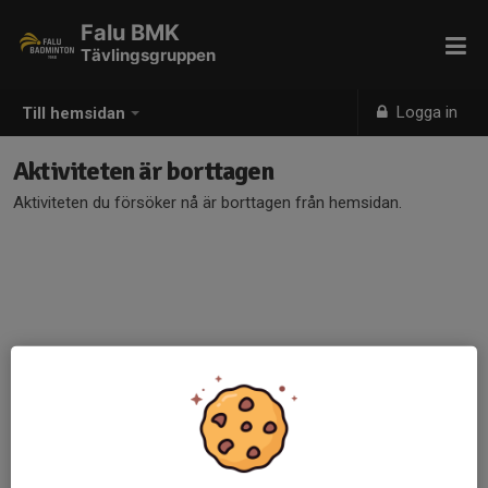
Falu BMK
Tävlingsgruppen
Logga in
Till hemsidan
Aktiviteten är borttagen
Aktiviteten du försöker nå är borttagen från hemsidan.