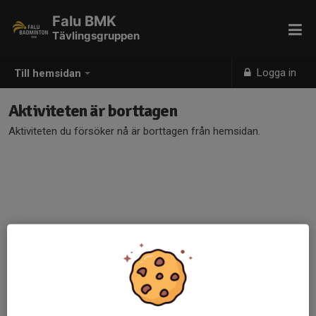
Falu BMK
Tävlingsgruppen
Logga in
Till hemsidan
Aktiviteten är borttagen
Aktiviteten du försöker nå är borttagen från hemsidan.