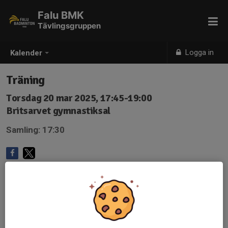
Falu BMK
Tävlingsgruppen
Logga in
Kalender
Träning
Torsdag 20 mar 2025, 17:45-19:00
Britsarvet gymnastiksal
Samling: 17:30