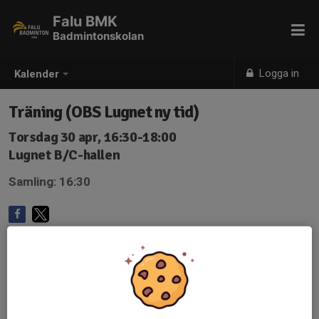
Falu BMK
Badmintonskolan
Logga in
Kalender
Träning (OBS Lugnet ny tid)
Torsdag 30 apr, 16:30-18:00
Lugnet B/C-hallen
Samling: 16:30