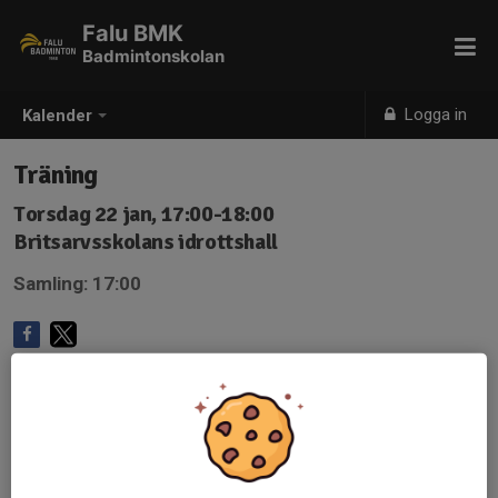
Falu BMK
Badmintonskolan
Logga in
Kalender
Träning
Torsdag 22 jan, 17:00-18:00
Britsarvsskolans idrottshall
Samling: 17:00