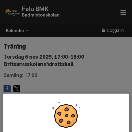
Falu BMK
Badmintonskolan
Logga in
Kalender
Träning
Torsdag 6 nov 2025, 17:00-18:00
Britsarvsskolans idrottshall
Samling: 17:00